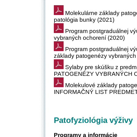
Molekulárne základy patog
patológia bunky (2021)
Program postgraduálnej vý
vybraných ochorení (2020)
Program postgraduálnej výu
základy patogenézy vybraných 
Sylaby pre skúšku z pr
PATOGENÉZY VYBRANÝCH OCH
Molekulové základy patoge
INFORMAČNÝ LIST PREDMETU
Patofyziológia výživy
Programy a informácie